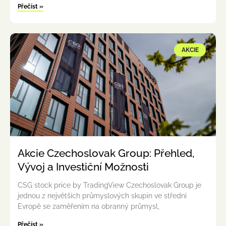
Přečíst »
AKCIE
Akcie Czechoslovak Group: Přehled,
Vývoj a Investiční Možnosti
CSG stock price by TradingView Czechoslovak Group je
jednou z největších průmyslových skupin ve střední
Evropě se zaměřením na obranný průmysl,
Přečíst »