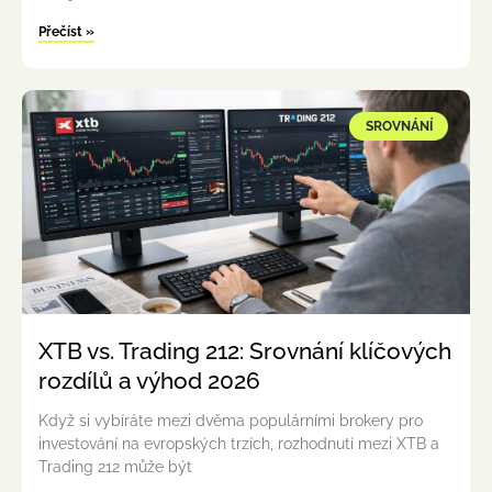
Přečíst »
SROVNÁNÍ
XTB vs. Trading 212: Srovnání klíčových
rozdílů a výhod 2026
Když si vybíráte mezi dvěma populárními brokery pro
investování na evropských trzích, rozhodnutí mezi XTB a
Trading 212 může být