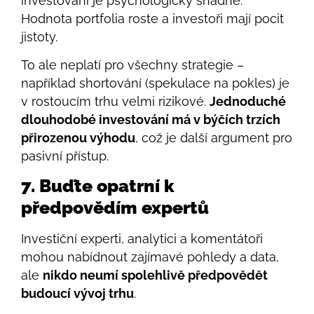
investování je psychologicky snadné.
Hodnota portfolia roste a investoři mají pocit
jistoty.
To ale neplatí pro všechny strategie –
například shortování (spekulace na pokles) je
v rostoucím trhu velmi rizikové.
Jednoduché
dlouhodobé investování má v býčích trzích
přirozenou výhodu
, což je další argument pro
pasivní přístup.
7. Buďte opatrní k
předpovědím expertů
Investiční experti, analytici a komentátoři
mohou nabídnout zajímavé pohledy a data,
ale
nikdo neumí spolehlivě předpovědět
budoucí vývoj trhu
.