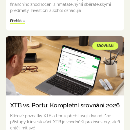
finančního zhodnocení s hmatatelnými sběratelskými
předměty. Investiční alkohol označuje
Přečíst »
SROVNÁNÍ
XTB vs. Portu: Kompletní srovnání 2026
Klíčové poznatky XTB a Portu představují dva odlišné
přístupy k investování. XTB je vhodnější pro investory, kteří
chtějí mít své