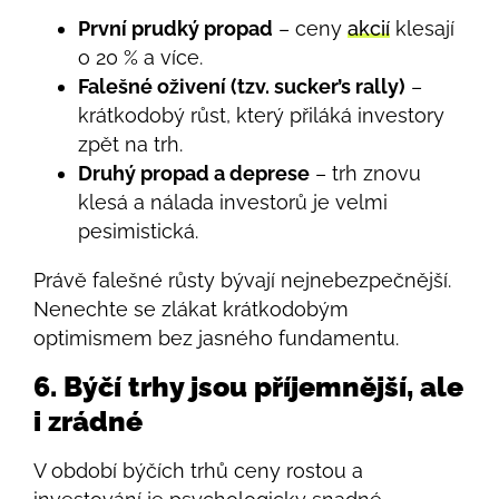
První prudký propad
– ceny
akcií
klesají
o 20 % a více.
Falešné oživení (tzv. sucker’s rally)
–
krátkodobý růst, který přiláká investory
zpět na trh.
Druhý propad a deprese
– trh znovu
klesá a nálada investorů je velmi
pesimistická.
Právě falešné růsty bývají nejnebezpečnější.
Nenechte se zlákat krátkodobým
optimismem bez jasného fundamentu.
6. Býčí trhy jsou příjemnější, ale
i zrádné
V období býčích trhů ceny rostou a