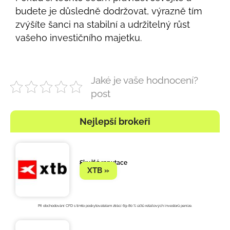
budete je důsledně dodržovat, výrazně tím
zvýšíte šanci na stabilní a udržitelný růst
vašeho investičního majetku.
Jaké je vaše hodnocení?
post
Nejlepší brokeři
Skvělá reputace
1. místo
XTB »
Při obchodování CFD s tímto poskytovatelem ztrácí 69-80 % účtů retailových investorů peníze.