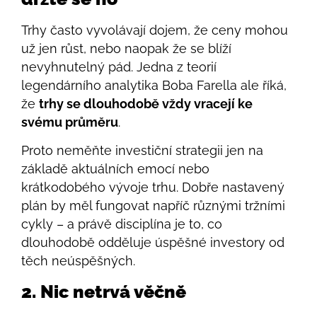
Trhy často vyvolávají dojem, že ceny mohou
už jen růst, nebo naopak že se blíží
nevyhnutelný pád. Jedna z teorií
legendárního analytika Boba Farella ale říká,
že
trhy se dlouhodobě vždy vracejí ke
svému průměru
.
Proto neměňte investiční strategii jen na
základě aktuálních emocí nebo
krátkodobého vývoje trhu. Dobře nastavený
plán by měl fungovat napříč různými tržními
cykly – a právě disciplína je to, co
dlouhodobě odděluje úspěšné investory od
těch neúspěšných.
2. Nic netrvá věčně