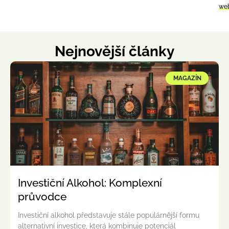
we
Nejnovější články
MAGAZÍN
Investiční Alkohol: Komplexní
průvodce
Investiční alkohol představuje stále populárnější formu
alternativní investice, která kombinuje potenciál