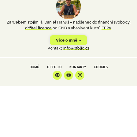
Za webem stojím já, Daniel Hanuš – nadšenec do finanční svobody;
držitel licence
od ČNB a absolvent kurzů
EFPA
.
Více o mně »
Kontakt:
info@pfolio.cz
DOMŮ
O PFOLIO
KONTAKTY
COOKIES