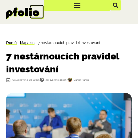
Domů
-
Magazín
-
7 nestárnoucích pravidel investování
7 nestárnoucích pravidel
investování
Aktualizováno: 28.1.2026
Jak tvoříme obsah?
Daniel Hanuš