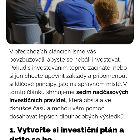
V předchozích článcích jsme vás
povzbuzovali, abyste se nebáli investovat.
Pokud s investováním teprve začínáte, nebo
si jen chcete upevnit základy a připomenout
si klíčové principy, jste na správném místě. V
tomto článku shrnujeme
sedm nadčasových
investičních pravidel
, která obstála ve
zkoušce času a mohou vám pomoci
dosahovat lepších dlouhodobých výsledků.
1. Vytvořte si investiční plán a
držte se ho