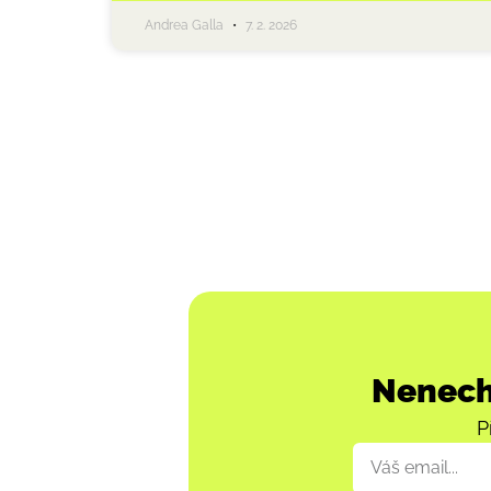
Andrea Galla
7. 2. 2026
Nenecht
P