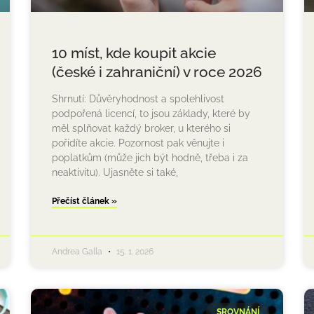
10 míst, kde koupit akcie
(české i zahraniční) v roce 2026
Shrnutí: Důvěryhodnost a spolehlivost
podpořená licencí, to jsou základy, které by
měl splňovat každý broker, u kterého si
pořídíte akcie. Pozornost pak věnujte i
poplatkům (může jich být hodně, třeba i za
neaktivitu). Ujasněte si také,
Přečíst článek »
Andrea Galla
15. 1. 2026
SROVNÁNÍ