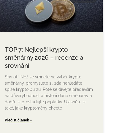
TOP 7: Nejlepší krypto
směnárny 2026 – recenze a
srovnání
Shrnutí: Než se vrhnete na výběr krypto
směnárny, promyslete si, zda nehledáte
spíše krypto burzu. Poté se dívejte především
na důvěryhodnost a historii dané směnárny a
dobře si prostudujte poplatky. Ujasněte si
také, jaké kryptoměny chcete
Přečíst článek »