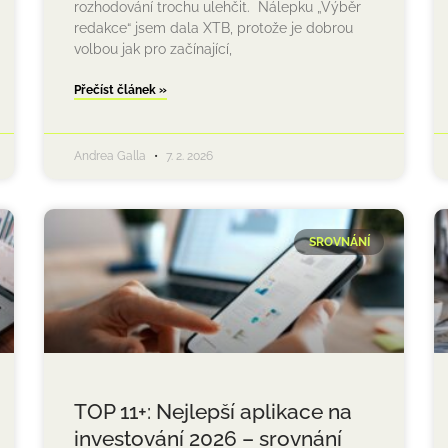
rozhodování trochu ulehčit. Nálepku „Výběr
redakce“ jsem dala XTB, protože je dobrou
volbou jak pro začínající,
Přečíst článek »
Andrea Galla
7. 2. 2026
SROVNÁNÍ
TOP 11+: Nejlepší aplikace na
investování 2026 – srovnání