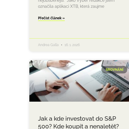
nejoblíbenější. Jako Výběr redakce jsem
označila aplikaci XTB, která zaujme
Přečíst článek »
Andrea Galla
16. 1. 2026
SROVNÁNÍ
Jak a kde investovat do S&P
500? Kde koupit a nenaletět?