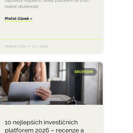
napovědí regulace, délka působení na trhu i
reálné zkušenosti
Přečíst článek »
Andrea Galla
17. 2. 2026
SROVNÁNÍ
10 nejlepších investičních
platforem 2026 – recenze a