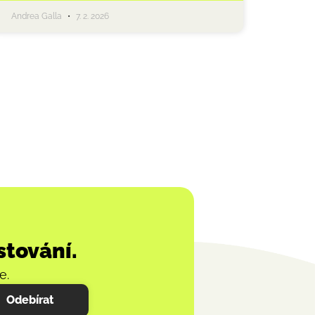
Andrea Galla
7. 2. 2026
stování.
e.
Odebírat