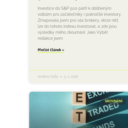
Investice do S&P 500 patří k oblíbeným
volbám pro začátečníky i pokročilé investory.
Zmapovala jsem pro vás brokery, skrze něž
lze do tohoto indexu investovat, a zde jsou
výsledky mého zkoumání: Jako Výběr
redakce jsem
Přečíst článek »
Andrea Galla
5. 2. 2026
SROVNÁNÍ