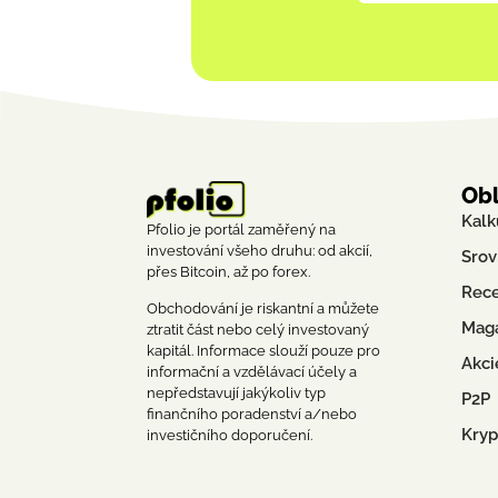
Ob
Kalk
Pfolio je portál zaměřený na
investování všeho druhu: od akcií,
Srov
přes Bitcoin, až po forex.
Rec
Obchodování je riskantní a můžete
Mag
ztratit část nebo celý investovaný
kapitál. Informace slouží pouze pro
Akci
informační a vzdělávací účely a
nepředstavují jakýkoliv typ
P2P
finančního poradenství a/nebo
Kry
investičního doporučení.