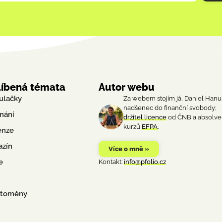
líbená témata
Autor webu
ulačky
Za webem stojím já, Daniel Hanu
nadšenec do finanční svobody;
nání
držitel licence
od ČNB a absolve
kurzů
EFPA
.
enze
azín
Více o mně »
e
Kontakt:
info@pfolio.cz
ptoměny