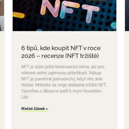
6 tipů, kde koupit NFT v roce
2026 – recenze (NFT tržiště)
NFT je stále ještě kontroverzní téma, ale pro
některé velmi zajímavou příležitostí. Nákup
NFT je poměrně jednoduchý, když víte, kde
hledat. Mrkněte na moje oblíbená tržiště NFT.
OpenSea a Binance patří k mým favoritům.
Lídr
Přečíst článek »