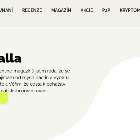
VNÁNÍ
RECENZE
MAGAZÍN
AKCIE
P2P
KRYPTO
alla
online magazínů jsem ráda, že se
zajímám od mých náctin a výběru
k. Věřím, že cesta k bohatství
matického investování.
»