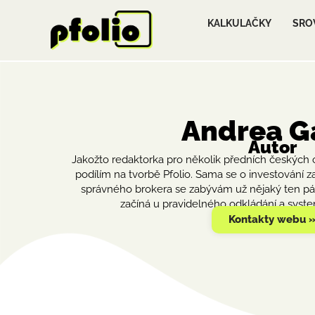
KALKULAČKY
SRO
Andrea G
Autor
Jakožto redaktorka pro několik předních českých 
podílím na tvorbě Pfolio. Sama se o investování 
správného brokera se zabývám už nějaký ten páte
začíná u pravidelného odkládání a syste
Kontakty webu 