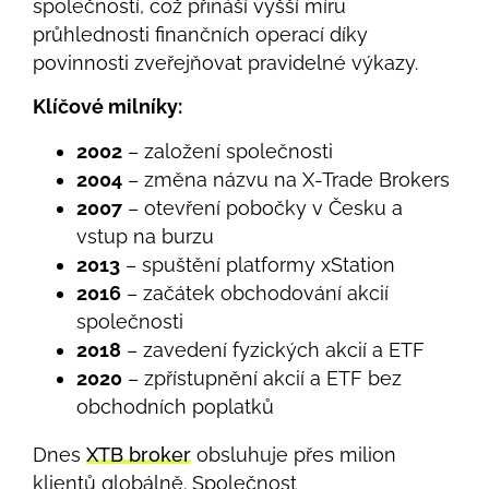
společností, což přináší vyšší míru
průhlednosti finančních operací díky
povinnosti zveřejňovat pravidelné výkazy.
Klíčové milníky:
2002
– založení společnosti
2004
– změna názvu na X-Trade Brokers
2007
– otevření pobočky v Česku a
vstup na burzu
2013
– spuštění platformy xStation
2016
– začátek obchodování akcií
společnosti
2018
– zavedení fyzických akcií a ETF
2020
– zpřístupnění akcií a ETF bez
obchodních poplatků
Dnes
XTB broker
obsluhuje přes milion
klientů globálně. Společnost