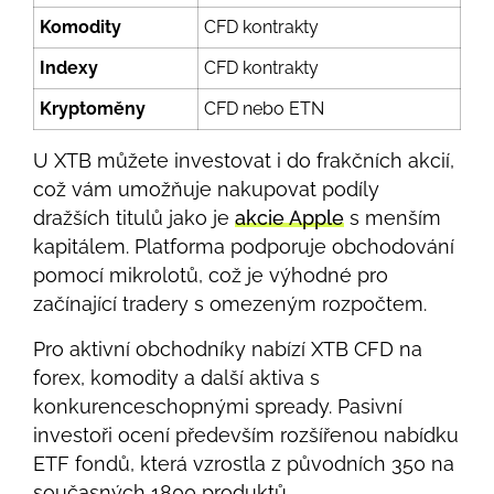
Komodity
CFD kontrakty
Indexy
CFD kontrakty
Kryptoměny
CFD nebo ETN
U XTB můžete investovat i do frakčních akcií,
což vám umožňuje nakupovat podíly
dražších titulů jako je
akcie Apple
s menším
kapitálem. Platforma podporuje obchodování
pomocí mikrolotů, což je výhodné pro
začínající tradery s omezeným rozpočtem.
Pro aktivní obchodníky nabízí XTB CFD na
forex, komodity a další aktiva s
konkurenceschopnými spready. Pasivní
investoři ocení především rozšířenou nabídku
ETF fondů, která vzrostla z původních 350 na
současných 1800 produktů.