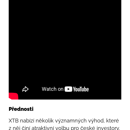
Přednosti
XTB nabízí několik významných výhod, které
z něj činí atraktivní volbu pro české investory.