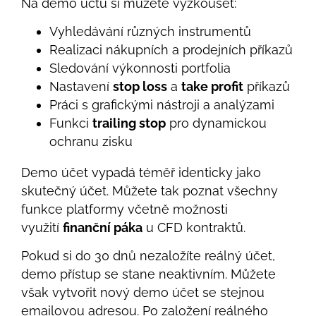
Na demo účtu si můžete vyzkoušet:
Vyhledávání různých instrumentů
Realizaci nákupních a prodejních příkazů
Sledování výkonnosti portfolia
Nastavení
stop loss
a
take profit
příkazů
Práci s grafickými nástroji a analýzami
Funkci
trailing stop
pro dynamickou
ochranu zisku
Demo účet vypadá téměř identicky jako
skutečný účet. Můžete tak poznat všechny
funkce platformy včetně možnosti
využití
finanční páka
u CFD kontraktů.
Pokud si do 30 dnů nezaložíte reálný účet,
demo přístup se stane neaktivním. Můžete
však vytvořit nový demo účet se stejnou
emailovou adresou. Po založení reálného