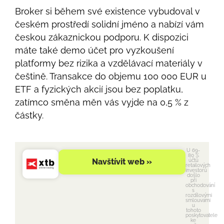
Broker si během své existence vybudoval v
českém prostředí solidní jméno a nabízí vám
českou zákaznickou podporu. K dispozici
máte také demo účet pro vyzkoušení
platformy bez rizika a vzdělávací materiály v
češtině. Transakce do objemu 100 000 EUR u
ETF a fyzických akcií jsou bez poplatku,
zatímco směna měn vás vyjde na 0,5 % z
částky.
U 69-
80 %
Navštívit web »
účtů
retailových
investorů
došlo
při
obchodování
s
rozdílovými
smlouvami
u
tohoto
poskytovatele
ke