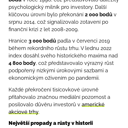
psychologický milník pro investory. Další
klíčovou úrovní bylo překonání
2 000 bodů
v
srpnu 2014, což signalizovalo zotavení po
finanční krizi z let 2008-2009.
Hranice
3 000 bodů
padla v červenci 2019
během rekordního růstu trhu. V lednu 2022
index dosáhl svého historického maxima nad
4 800 body
, což představovalo výrazný růst
podpořený nízkými úrokovými sazbami a
ekonomickým oživením po pandemii.
Každé překročení tisícovkové úrovně
přitahovalo značnou mediální pozornost a
posilovalo důvěru investorů v
americké
akciové trhy
.
Největší propady a růsty v historii