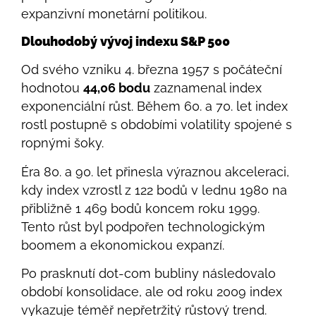
expanzivní monetární politikou.
Dlouhodobý vývoj indexu S&P 500
Od svého vzniku 4. března 1957 s počáteční
hodnotou
44,06 bodu
zaznamenal index
exponenciální růst. Během 60. a 70. let index
rostl postupně s obdobími volatility spojené s
ropnými šoky.
Éra 80. a 90. let přinesla výraznou akceleraci,
kdy index vzrostl z 122 bodů v lednu 1980 na
přibližně 1 469 bodů koncem roku 1999.
Tento růst byl podpořen technologickým
boomem a ekonomickou expanzí.
Po prasknutí dot-com bubliny následovalo
období konsolidace, ale od roku 2009 index
vykazuje téměř nepřetržitý růstový trend.