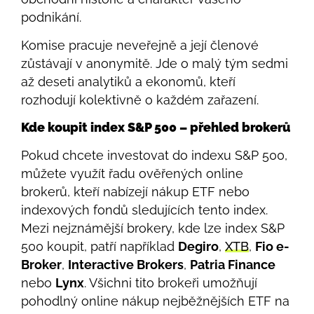
podnikání.
Komise pracuje neveřejně a její členové
zůstávají v anonymitě. Jde o malý tým sedmi
až deseti analytiků a ekonomů, kteří
rozhodují kolektivně o každém zařazení.
Kde koupit index S&P 500 – přehled brokerů
Pokud chcete investovat do indexu S&P 500,
můžete využít řadu ověřených online
brokerů, kteří nabízejí nákup ETF nebo
indexových fondů sledujících tento index.
Mezi nejznámější brokery, kde lze index S&P
500 koupit, patří například
Degiro
,
XTB
,
Fio e-
Broker
,
Interactive Brokers
,
Patria Finance
nebo
Lynx
. Všichni tito brokeři umožňují
pohodlný online nákup nejběžnějších ETF na