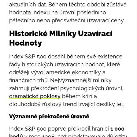
aktuálních dat. Během těchto období zůstává
hodnota indexu na úrovni posledního
pátečního nebo předsváteční uzavírací ceny.
Historické Milníky Uzavírací
Hodnoty
Index S&P 500 dosáhl během své existence
řady historických uzavíracích hodnot, které
odrážejí vývoj americké ekonomiky a
finančních trhů. Nejvýznamnější milníky
zahrnují překročení psychologických úrovní,
dramatické poklesy
během krizí a
dlouhodobý růstový trend trvající desítky let.
Významné překročené úrovně
Index S&P 500 poprvé překročil hranici
1 000
bodů
v roce 1998, což představovalo důležitý