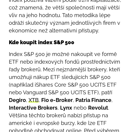
což znamená, že větší společnosti mají větší
vliv na jeho hodnotu. Tato metodika lépe
odráží skutečný význam jednotlivých firem v
ekonomice než alternativní přístupy.
Kde koupit index S&P 500
Index S&P 500 je možné nakoupit ve formě
ETF nebo indexových fondů prostřednictvím
řady brokerů. Mezi nejznámější brokery, kteří
umožňují nákup ETF sledujících S&P 500
(například iShares Core S&P 500 UCITS ETF
nebo Vanguard S&P 500 UCITS ETF), patří
Degiro
,
XTB
,
Fio e-Broker
,
Patria Finance
,
Interactive Brokers
,
Lynx
nebo
Revolut
.
Většina těchto brokerů nabízí přístup na
americké i evropské burzy, kde lze ETF
pohodlně obchodovat online. Před výběrem