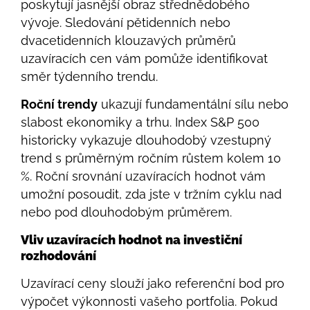
poskytují jasnější obraz střednědobého
vývoje. Sledování pětidenních nebo
dvacetidenních klouzavých průměrů
uzavíracích cen vám pomůže identifikovat
směr týdenního trendu.
Roční trendy
ukazují fundamentální sílu nebo
slabost ekonomiky a trhu. Index S&P 500
historicky vykazuje dlouhodobý vzestupný
trend s průměrným ročním růstem kolem 10
%. Roční srovnání uzavíracích hodnot vám
umožní posoudit, zda jste v tržním cyklu nad
nebo pod dlouhodobým průměrem.
Vliv uzavíracích hodnot na investiční
rozhodování
Uzavírací ceny slouží jako referenční bod pro
výpočet výkonnosti vašeho portfolia. Pokud