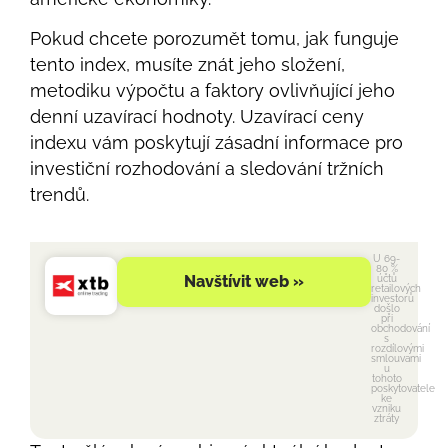
Pokud chcete porozumět tomu, jak funguje
tento index, musíte znát jeho složení,
metodiku výpočtu a faktory ovlivňující jeho
denní uzavírací hodnoty. Uzavírací ceny
indexu vám poskytují zásadní informace pro
investiční rozhodování a sledování tržních
trendů.
U 69-
80 %
Navštívit web »
účtů
retailových
investorů
došlo
při
obchodování
s
rozdílovými
smlouvami
u
tohoto
poskytovatele
ke
vzniku
ztráty