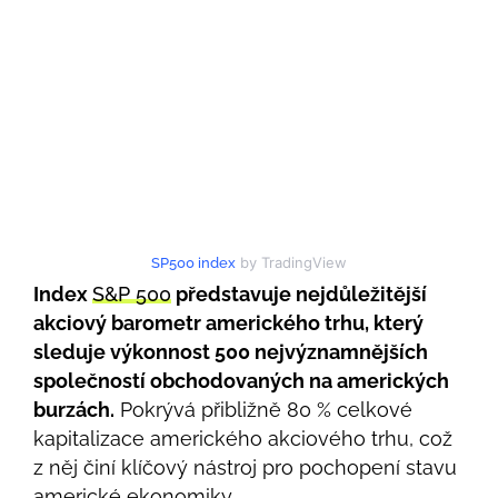
by TradingView
SP500 index
Index
S&P 500
představuje nejdůležitější
akciový barometr amerického trhu, který
sleduje výkonnost 500 nejvýznamnějších
společností obchodovaných na amerických
burzách.
Pokrývá přibližně 80 % celkové
kapitalizace amerického akciového trhu, což
z něj činí klíčový nástroj pro pochopení stavu
americké ekonomiky.