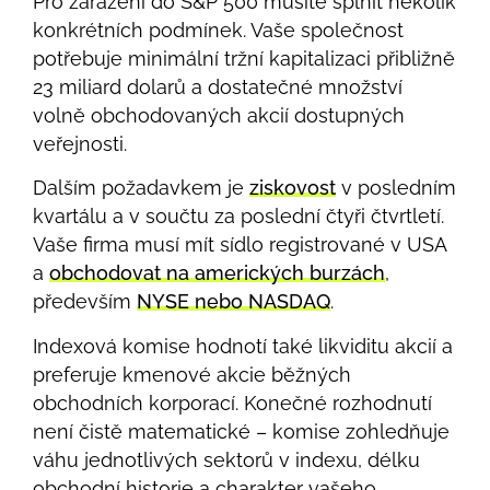
Pro zařazení do S&P 500 musíte splnit několik
konkrétních podmínek. Vaše společnost
potřebuje minimální tržní kapitalizaci přibližně
23 miliard dolarů a dostatečné množství
volně obchodovaných akcií dostupných
veřejnosti.
Dalším požadavkem je
ziskovost
v posledním
kvartálu a v součtu za poslední čtyři čtvrtletí.
Vaše firma musí mít sídlo registrované v USA
a
obchodovat na amerických burzách
,
především
NYSE nebo NASDAQ
.
Indexová komise hodnotí také likviditu akcií a
preferuje kmenové akcie běžných
obchodních korporací. Konečné rozhodnutí
není čistě matematické – komise zohledňuje
váhu jednotlivých sektorů v indexu, délku
obchodní historie a charakter vašeho