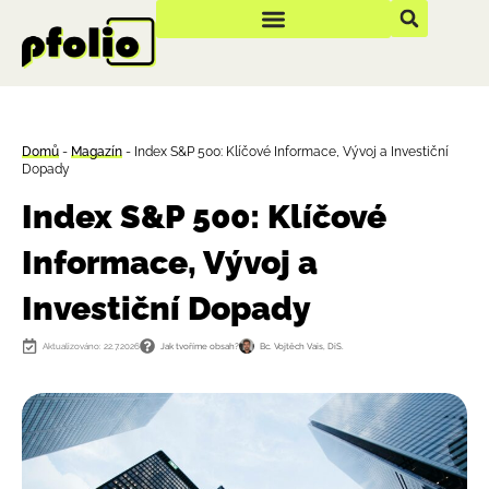
Domů
-
Magazín
-
Index S&P 500: Klíčové Informace, Vývoj a Investiční
Dopady
Index S&P 500: Klíčové
Informace, Vývoj a
Investiční Dopady
Aktualizováno: 22.7.2026
Jak tvoříme obsah?
Bc. Vojtěch Vais, DiS.