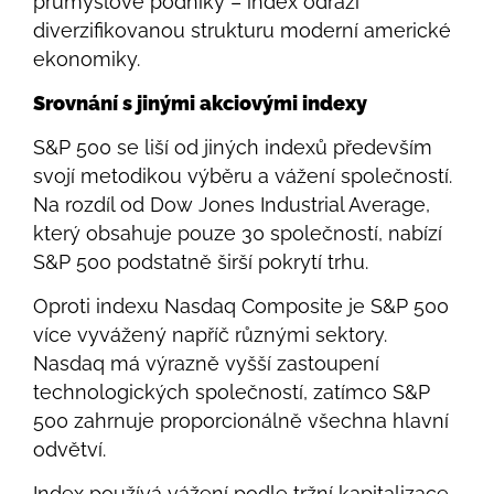
průmyslové podniky – index odráží
diverzifikovanou strukturu moderní americké
ekonomiky.
Srovnání s jinými akciovými indexy
S&P 500 se liší od jiných indexů především
svojí metodikou výběru a vážení společností.
Na rozdíl od Dow Jones Industrial Average,
který obsahuje pouze 30 společností, nabízí
S&P 500 podstatně širší pokrytí trhu.
Oproti indexu Nasdaq Composite je S&P 500
více vyvážený napříč různými sektory.
Nasdaq má výrazně vyšší zastoupení
technologických společností, zatímco S&P
500 zahrnuje proporcionálně všechna hlavní
odvětví.
Index používá vážení podle tržní kapitalizace,