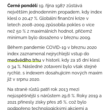
Černé pondělí
19. října 1987 zůstává
největším jednodenním propadem, kdy index
klesl o 20,47 %. Globální finanční krize v
letech 2008-2009 způsobila pokles o více
než 50 % z maximálních hodnot, přičemž
minimum bylo dosaženo v březnu 2009.
Během pandemie COVID-19 v březnu 2020
index zaznamenal nejrychlejší vstup do
medvědího trhu
v historii, kdy za 16 dní klesl
o 34 %. Následné zotavení bylo však stejně
rychlé, s indexem dosahujícím nových maxim
již v srpnu 2020.
Na straně růstů patří rok 2013 mezi
nejúspěšnější s nárůstem 29,6 %. Roky 2019 a
2021 přinesly zisky přes 26 %, což bylo
podpořeno technologickými akciemi a