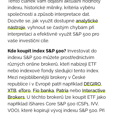
Tento článek vám objasní aktuální hodnoty
indexu, historické milníky, kritéria výběru
společností a způsob interpretace dat.
Dozvíte se, jak využít dostupné
analytické
nástroje
, vyhnout se častým chybám při
interpretaci a efektivně využít S&P 500 pro
vaše investiční cíle.
Kde koupit index S&P 500?
Investovat do
indexu S&P 500 můžete prostřednictvím
různých online brokerů, kteří nabízejí ETF
nebo indexové fondy sledující tento index.
Mezi nejoblíbenější brokery v České
republice i v Evropě patří například
DEGIRO
,
XTB
,
eToro
,
Fio banka
,
Patria
nebo
Interactive
Brokers
. U těchto brokerů lze koupit ETF jako
například iShares Core S&P 500 (CSP1, IVV,
VOO), které kopírují vývoj indexu S&P 500. Při