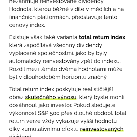
nezahrnuje reinvestované dividendy.
Hodnota, kterou běžně vidíte v médiích a na
finančních platformách, představuje tento
cenový index.
Existuje však také varianta
total return index
,
která započítává všechny dividendy
vyplacené společnostmi, jako by byly
automaticky reinvestovány zpět do indexu.
Rozdíl mezi těmito dvěma hodnotami může
být v dlouhodobém horizontu značný.
Total return index poskytuje realističtější
obraz
skutečného výnosu
, který byste mohli
dosáhnout jako investor. Pokud sledujete
výkonnost S&P 500 přes dlouhé období, total
return verze vždy vykazuje vyšší hodnotu
díky kumulativnímu efektu
reinvestovaných
dividend
.